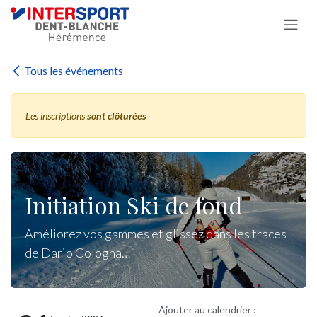
Se rendre au contenu
Tous les événements
Les inscriptions
sont clôturées
Initiation Ski de fond
Améliorez vos gammes et glissez dans les traces
de Dario Cologna…
Ajouter au calendrier :