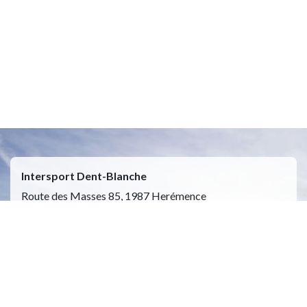
Intersport Dent-Blanche
Route des Masses 85, 1987 Herémence
Ouvert 7j/7 de 9h00 a 17h00
(du 11 juillet au 16 aout 2026)
Moyens de paiement : cartes, TWINT, especes