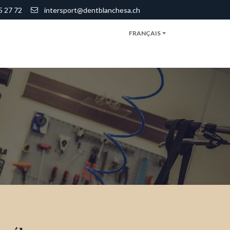
5 27 72
​
intersport@dentblanchesa.ch
FRANÇAIS
Notre entreprise
Check In
Evénement