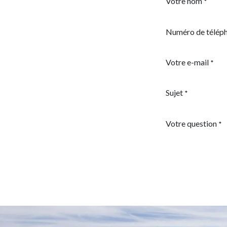
Votre nom
*
Numéro de télép
Votre e-mail
*
Sujet
*
Votre question
*