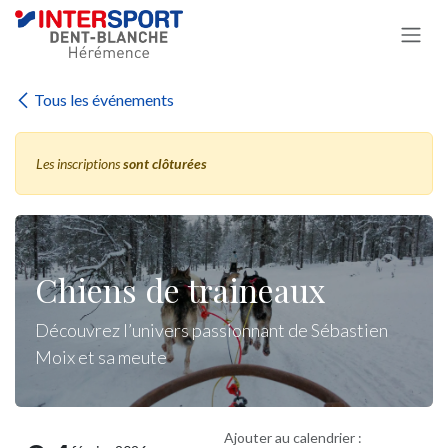
Se rendre au contenu
Tous les événements
Les inscriptions
sont clôturées
Chiens de traineaux
Découvrez l’univers passionnant de Sébastien
Moix et sa meute
Ajouter au calendrier :