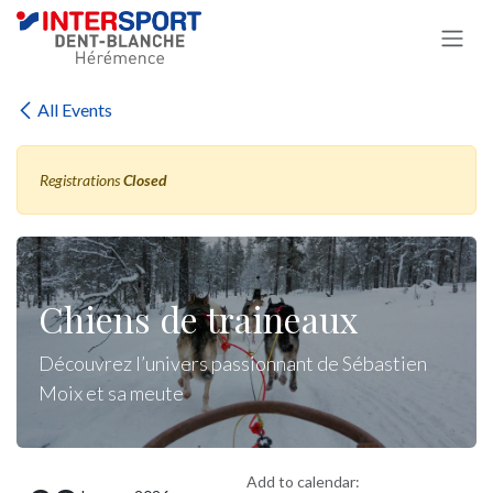
Skip to Content
All Events
Registrations
Closed
Chiens de traineaux
Découvrez l’univers passionnant de Sébastien
Moix et sa meute
Add to calendar: